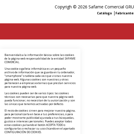
Copyrigh © 2026 Safame Comercial G
|
Catálogo
Fabricante
Bienvenida/o a la información básica sobre las cookies
de la página web responsabilidad de la entidad: SAFAME
COMERCIAL.
Una cookie o galleta informática es un pequeño
archivo de información que se guarda en tu ordenador,
“smartphone” o tableta cada vez que visitas nuestra
página web. Algunas cookies son nuestras y otras
pertenecen a empresas externas que prestan servicios
para nuestra página web.
Las cookies pueden ser de varios tipos: las cookies
técnicas son necesarias para que nuestra página web
pueda funcionar, no necesitan de tu autorización y son
las únicas que tenemos activadas por defecto.
El resto de cookies sirven para mejorar nuestra página,
para personalizarla en base a tus preferencias, o para
poder mostrarte publicidad ajustada a tus búsquedas,
gustos e intereses personales. Puedes aceptar todas
estas cookies pulsando el botón ACEPTA TODO o
configurarlas o rechazar su uso clicando en el apartado
CONFIGURACIÓN DE COOKIES.