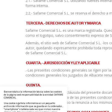
2.1.- Safame Comercial S.L. utilizando fuentes inte
forma interna.
2.2.- Safame Comercial S.L. se reserva el derecho a 
TERCERA.- DERECHOS DE AUTOR Y MARCA
Safame Comercial S.L. es una marca registrada. Queda
como el logotipo, salvo consentimiento expreso de S
Además, el sitio web de Safame Comercial S.L. -los c
autor, quedando expresamente prohibida toda reprodu
de Safame Comercial S.L.
CUARTA.- JURISDICCIÓN Y LEY APLICABLE
.-Las presentes condiciones generales se rigen por la
condiciones generales los Juzgados de Albacete renu
QUINTA.
Bienvenida/o a la información básica sobre las cookies
En caso de que cualquier cláusula del presente docum
de la página web responsabilidad de la entidad: SAFAME
partes y la finalidad misma de las presentes condici
COMERCIAL.
no implicará en ningún caso la renuncia a los mismo
Una cookie o galleta informática es un pequeño
archivo de información que se guarda en tu ordenador,
“smartphone” o tableta cada vez que visitas nuestra