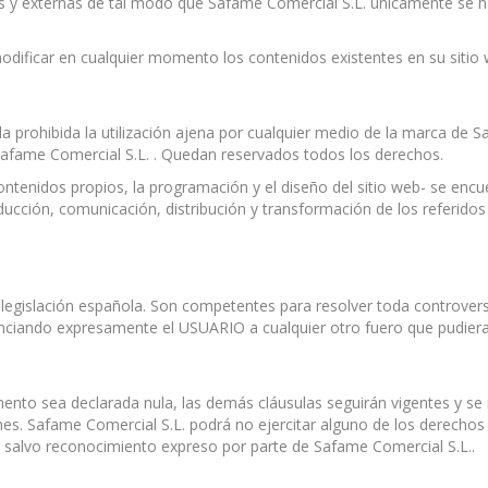
rnas y externas de tal modo que Safame Comercial S.L. únicamente se
modificar en cualquier momento los contenidos existentes en su sitio 
 prohibida la utilización ajena por cualquier medio de la marca de S
afame Comercial S.L. . Quedan reservados todos los derechos.
ontenidos propios, la programación y el diseño del sitio web- se en
cción, comunicación, distribución y transformación de los referido
 legislación española. Son competentes para resolver toda controversi
nciando expresamente el USUARIO a cualquier otro fuero que pudiera
ento sea declarada nula, las demás cláusulas seguirán vigentes y se 
ones. Safame Comercial S.L. podrá no ejercitar alguno de los derecho
s salvo reconocimiento expreso por parte de Safame Comercial S.L..