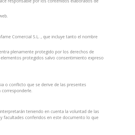
 hace responsable por los contenidos elaborados de
web.
afame Comercial S.L. , que incluye tanto el nombre
cuentra plenamente protegido por los derechos de
s elementos protegidos salvo consentimiento expreso
a o conflicto que se derive de las presentes
 corresponderle.
interpretarán teniendo en cuenta la voluntad de las
s y facultades conferidos en este documento lo que