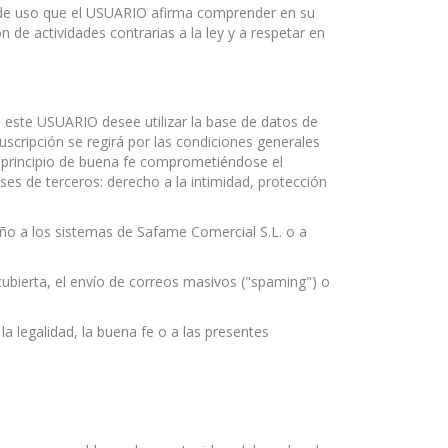
es de uso que el USUARIO afirma comprender en su
n de actividades contrarias a la ley y a respetar en
si este USUARIO desee utilizar la base de datos de
scripción se regirá por las condiciones generales
el principio de buena fe comprometiéndose el
es de terceros: derecho a la intimidad, protección
daño a los sistemas de Safame Comercial S.L. o a
ncubierta, el envío de correos masivos ("spaming") o
a legalidad, la buena fe o a las presentes