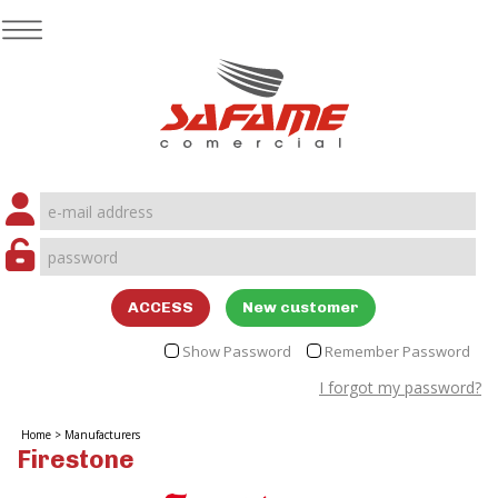
ACCESS
New customer
Show Password
Remember Password
I forgot my password?
Home
>
Manufacturers
Firestone