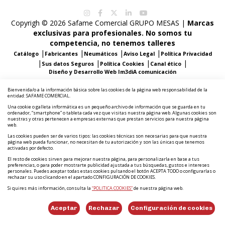
Copyrigh © 2026 Safame Comercial GRUPO MESAS |
Marcas
exclusivas para profesionales. No somos tu
competencia, no tenemos talleres
|
|
|
|
Catálogo
Fabricantes
Neumáticos
Aviso Legal
Política Privacidad
|
|
|
|
Sus datos Seguros
Política Cookies
Canal ético
Diseño y Desarrollo Web Im3diA comunicación
Bienvenida/o a la información básica sobre las cookies de la página web responsabilidad de la
entidad: SAFAME COMERCIAL.
Una cookie o galleta informática es un pequeño archivo de información que se guarda en tu
ordenador, “smartphone” o tableta cada vez que visitas nuestra página web. Algunas cookies son
nuestras y otras pertenecen a empresas externas que prestan servicios para nuestra página
web.
Las cookies pueden ser de varios tipos: las cookies técnicas son necesarias para que nuestra
página web pueda funcionar, no necesitan de tu autorización y son las únicas que tenemos
activadas por defecto.
El resto de cookies sirven para mejorar nuestra página, para personalizarla en base a tus
preferencias, o para poder mostrarte publicidad ajustada a tus búsquedas, gustos e intereses
personales. Puedes aceptar todas estas cookies pulsando el botón ACEPTA TODO o configurarlas o
rechazar su uso clicando en el apartado CONFIGURACIÓN DE COOKIES.
Si quires más información, consulta la
“POLITICA COOKIES”
de nuestra página web.
Aceptar
Rechazar
Configuración de cookies