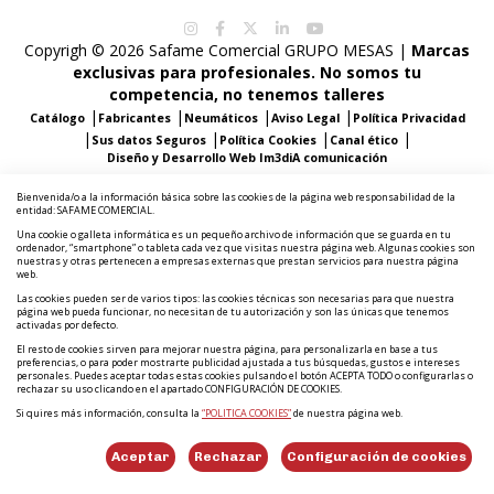
Copyrigh © 2026 Safame Comercial GRUPO MESAS |
Marcas
exclusivas para profesionales. No somos tu
competencia, no tenemos talleres
|
|
|
|
Catálogo
Fabricantes
Neumáticos
Aviso Legal
Política Privacidad
|
|
|
|
Sus datos Seguros
Política Cookies
Canal ético
Diseño y Desarrollo Web Im3diA comunicación
Bienvenida/o a la información básica sobre las cookies de la página web responsabilidad de la
entidad: SAFAME COMERCIAL.
Una cookie o galleta informática es un pequeño archivo de información que se guarda en tu
ordenador, “smartphone” o tableta cada vez que visitas nuestra página web. Algunas cookies son
nuestras y otras pertenecen a empresas externas que prestan servicios para nuestra página
web.
Las cookies pueden ser de varios tipos: las cookies técnicas son necesarias para que nuestra
página web pueda funcionar, no necesitan de tu autorización y son las únicas que tenemos
activadas por defecto.
El resto de cookies sirven para mejorar nuestra página, para personalizarla en base a tus
preferencias, o para poder mostrarte publicidad ajustada a tus búsquedas, gustos e intereses
personales. Puedes aceptar todas estas cookies pulsando el botón ACEPTA TODO o configurarlas o
rechazar su uso clicando en el apartado CONFIGURACIÓN DE COOKIES.
Si quires más información, consulta la
“POLITICA COOKIES”
de nuestra página web.
Aceptar
Rechazar
Configuración de cookies