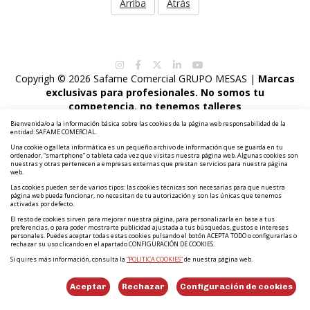
Arriba
Atrás
Copyrigh © 2026 Safame Comercial GRUPO MESAS |
Marcas
exclusivas para profesionales. No somos tu
competencia, no tenemos talleres
|
|
|
|
Catálogo
Fabricantes
Neumáticos
Aviso Legal
Política Privacidad
Bienvenida/o a la información básica sobre las cookies de la página web responsabilidad de la
entidad: SAFAME COMERCIAL.
|
|
|
|
Sus datos Seguros
Política Cookies
Canal ético
Diseño y Desarrollo Web Im3diA comunicación
Una cookie o galleta informática es un pequeño archivo de información que se guarda en tu
ordenador, “smartphone” o tableta cada vez que visitas nuestra página web. Algunas cookies son
nuestras y otras pertenecen a empresas externas que prestan servicios para nuestra página
web.
Las cookies pueden ser de varios tipos: las cookies técnicas son necesarias para que nuestra
página web pueda funcionar, no necesitan de tu autorización y son las únicas que tenemos
activadas por defecto.
El resto de cookies sirven para mejorar nuestra página, para personalizarla en base a tus
preferencias, o para poder mostrarte publicidad ajustada a tus búsquedas, gustos e intereses
personales. Puedes aceptar todas estas cookies pulsando el botón ACEPTA TODO o configurarlas o
rechazar su uso clicando en el apartado CONFIGURACIÓN DE COOKIES.
Si quires más información, consulta la
“POLITICA COOKIES”
de nuestra página web.
Aceptar
Rechazar
Configuración de cookies