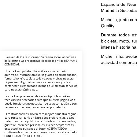
Española de Neum
Madrid la Socieda
Michelin, junto c
Quality.
Durante todos es
bicicleta, moto, t
intensa historia h
Michelin ha evolu
Bienvenida/o a la información básica sobre las cookies
de la página web responsabilidad de la entidad: SAFAME
actividad comercia
COMERCIAL.
Una cookie o galleta informática es un pequeño
archivo de información que se guarda en tu ordenador,
“smartphone” o tableta cada vez que visitas nuestra
página web. Algunas cookies son nuestras y otras
pertenecen a empresas externas que prestan servicios
para nuestra página web.
Las cookies pueden ser de varios tipos: las cookies
técnicas son necesarias para que nuestra página web
pueda funcionar, no necesitan de tu autorización y son
las únicas que tenemos activadas por defecto.
El resto de cookies sirven para mejorar nuestra página,
para personalizarla en base a tus preferencias, o para
poder mostrarte publicidad ajustada a tus búsquedas,
gustos e intereses personales. Puedes aceptar todas
estas cookies pulsando el botón ACEPTA TODO o
configurarlas o rechazar su uso clicando en el apartado
CONFIGURACIÓN DE COOKIES.